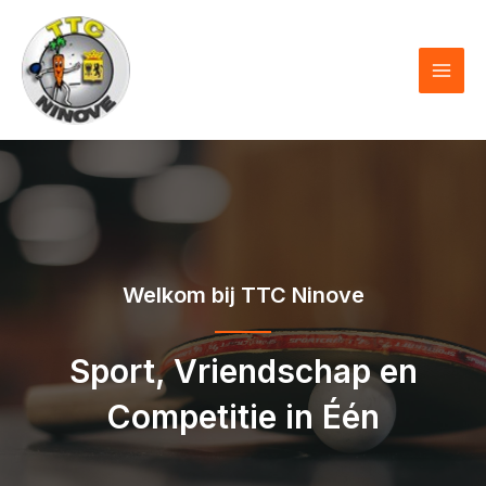
Skip
to
content
MAI
MEN
Welkom bij TTC Ninove
Sport, Vriendschap en
Competitie in Één