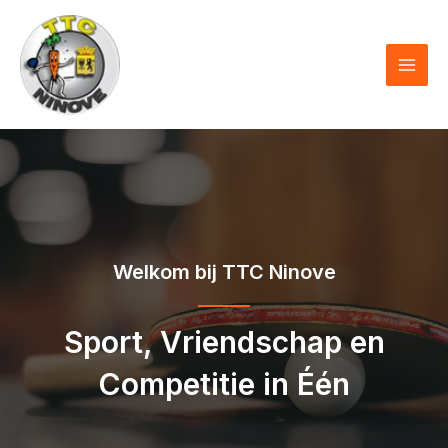
Skip
to
content
MAI
MEN
Welkom bij TTC Ninove
Sport, Vriendschap en
Competitie in Één